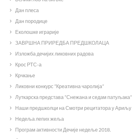
Дан плеса
Дан породице
Еколошке играрије
ЗАВРШНА ПРИРЕДБА ПРЕДШКОЛАЦА
Изложба дечијих ликовних радова
Крос РТС-а
Крчкање
Ликовни конкурс “Креативна чаролија”
Луткарска представа “Снежана и седам патуљака”
Наши предшколци на Смотри рецитатора у Ариљу
Недеља лепих жеља
Програм активности Дечије недеље 2018.