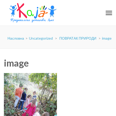
PU-KAJA
Насловна
>
Uncategorized
>
ПОВРАТАК ПРИРОДИ
>
image
image