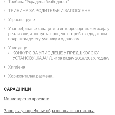
Трибина “Украдена безбедност”
ТРИБИНА ЗА РОДИТЕЉЕ И ЗАПОСЛЕНЕ
Узрасне групе
Унапређивање капацитета интерресорних комисија у
реализацији поступка процене потреба за додатном
подршком детету, ученику и одраслом
Упис деце
КОНКУРС ЗА УПИС ДЕЦЕ У ПРЕДШКОЛСКУ
УСТАНОВУ „КАЈА“ Љиг за радну 2018/2019. годину
Хигијена
Хоризонтална размена…
САРАДНИЦИ
Министарство просвете
Завод за унапређење образовања и васпитања