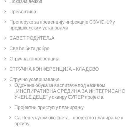
Показна вежба
Превентива
Препоруке за превенцију инфекције COVID-19 у
предшколским установама
САВЕТ РОДИТЕЉА
Све ће бити добро
Стручна конференција
СТРУЧНА КОНФЕРЕНЦИЈА – КЛАДОВО
Стручно усавршавање
Одржана обука за васпитаче под називом
„ИНСПИРАТИВНА СРЕДИНА ЗА ИНТЕГРИСАНО
УЧЕЊЕ ДЕЦЕ“ у оквиру СУПЕР пројекта
Пројектни приступ у планирању
Са Пепељугом око света – пројектно планирање у
вртићу