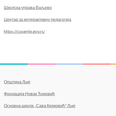
Школска управа Ваљево
Центар за интерактивну педагогија
https://cuvamte.gov.rs/
Општина Љиг
Фондација Новак Ђоковић
Основна школа ,,Сава Керковић” Љиг