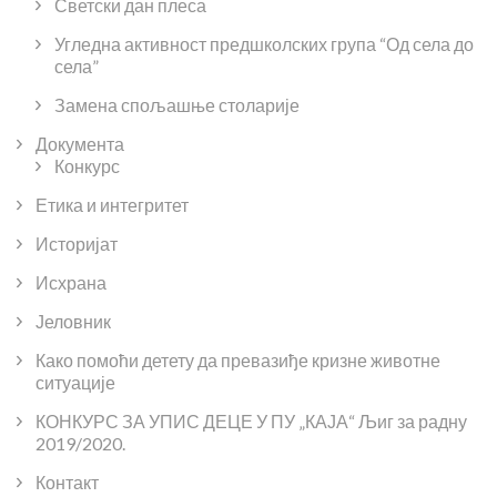
Светски дан плеса
Угледна активност предшколских група “Од села до
села”
Замена спољашње столарије
Документа
Конкурс
Етика и интегритет
Историјат
Исхрана
Јеловник
Како помоћи детету да превазиђе кризне животне
ситуације
КОНКУРС ЗА УПИС ДЕЦЕ У ПУ „КАЈА“ Љиг за радну
2019/2020.
Контакт