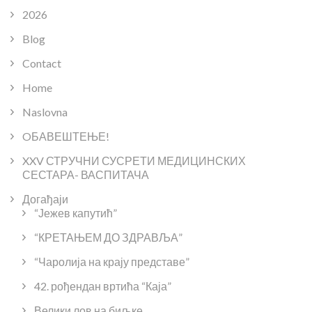
2026
Blog
Contact
Home
Naslovna
OБАВЕШТЕЊЕ!
XXV СТРУЧНИ СУСРЕТИ МЕДИЦИНСКИХ
СЕСТАРА- ВАСПИТАЧА
Догађаји
“Јежев капутић”
“КРЕТАЊЕМ ДО ЗДРАВЉА”
“Чаролија на крају представе”
42. рођендан вртића “Каја”
Велики лов на биљке