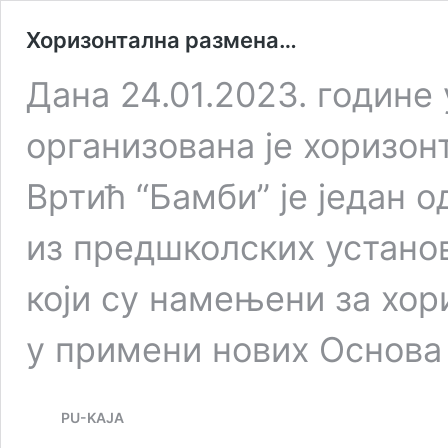
Хоризонтална размена…
Дана 24.01.2023. године
организована је хоризон
Вртић “Бамби” је један о
из предшколских установ
који су намењени за хо
у примени нових Основ
PU-KAJA