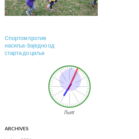
Спортом против
насиља-Заједно од
старта до циља
Љиг
ARCHIVES