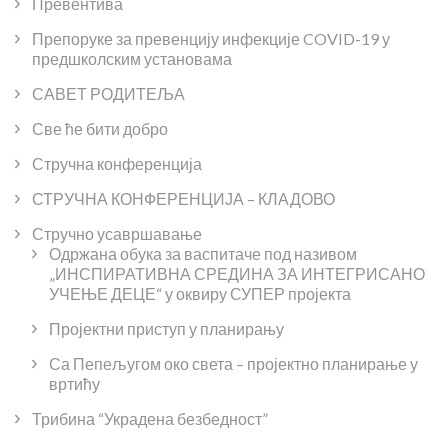
Превентива
Препоруке за превенцију инфекције COVID-19 у
предшколским установама
САВЕТ РОДИТЕЉА
Све ће бити добро
Стручна конференција
СТРУЧНА КОНФЕРЕНЦИЈА – КЛАДОВО
Стручно усавршавање
Одржана обука за васпитаче под називом
„ИНСПИРАТИВНА СРЕДИНА ЗА ИНТЕГРИСАНО
УЧЕЊЕ ДЕЦЕ“ у оквиру СУПЕР пројекта
Пројектни приступ у планирању
Са Пепељугом око света – пројектно планирање у
вртићу
Трибина “Украдена безбедност”