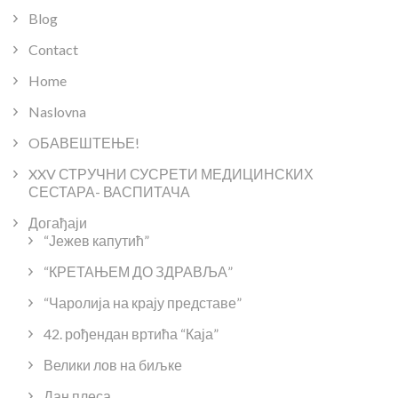
Blog
Contact
Home
Naslovna
OБАВЕШТЕЊЕ!
XXV СТРУЧНИ СУСРЕТИ МЕДИЦИНСКИХ
СЕСТАРА- ВАСПИТАЧА
Догађаји
“Јежев капутић”
“КРЕТАЊЕМ ДО ЗДРАВЉА”
“Чаролија на крају представе”
42. рођендан вртића “Каја”
Велики лов на биљке
Дан плеса