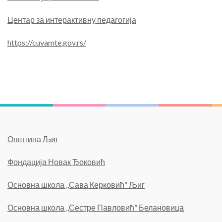
Центар за интерактивну педагогија
https://cuvamte.gov.rs/
Општина Љиг
Фондација Новак Ђоковић
Основна школа ,,Сава Керковић” Љиг
Основна школа ,,Сестре Павловић” Белановица