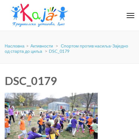
PU-KAJA
Насловна
>
Активности
>
Спортом против насиља-Заједно
од старта до циља
>
DSC_0179
DSC_0179