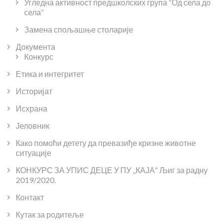
Угледна активност предшколских група “Од села до
села”
Замена спољашње столарије
Документа
Конкурс
Етика и интегритет
Историјат
Исхрана
Јеловник
Како помоћи детету да превазиђе кризне животне
ситуације
КОНКУРС ЗА УПИС ДЕЦЕ У ПУ „КАЈА“ Љиг за радну
2019/2020.
Контакт
Кутак за родитеље