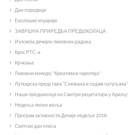
Дан породице
Еколошке играрије
ЗАВРШНА ПРИРЕДБА ПРЕДШКОЛАЦА
Изложба дечијих ликовних радова
Крос РТС-а
Крчкање
Ликовни конкурс “Креативна чаролија”
Луткарска представа “Снежана и седам патуљака”
Наши предшколци на Смотри рецитатора у Ариљу
Недеља лепих жеља
Програм активности Дечије недеље 2018.
Светски дан плеса