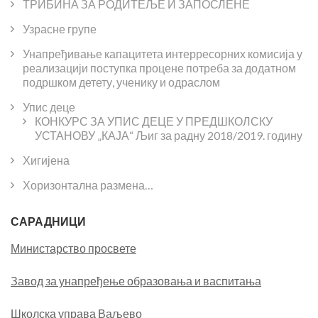
ТРИБИНА ЗА РОДИТЕЉЕ И ЗАПОСЛЕНЕ
Узрасне групе
Унапређивање капацитета интерресорних комисија у
реализацији поступка процене потреба за додатном
подршком детету, ученику и одраслом
Упис деце
КОНКУРС ЗА УПИС ДЕЦЕ У ПРЕДШКОЛСКУ
УСТАНОВУ „КАЈА“ Љиг за радну 2018/2019. годину
Хигијена
Хоризонтална размена…
САРАДНИЦИ
Министарство просвете
Завод за унапређење образовања и васпитања
Школска управа Ваљево