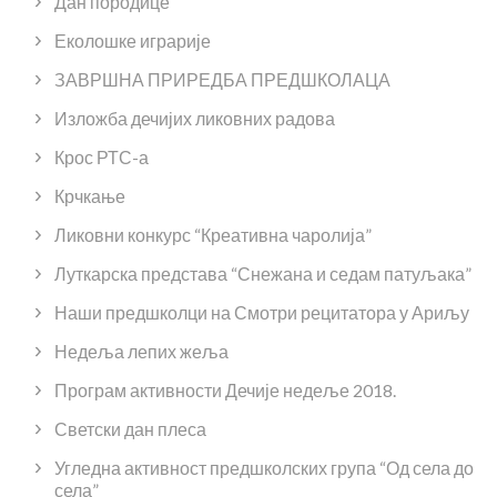
Дан породице
Еколошке играрије
ЗАВРШНА ПРИРЕДБА ПРЕДШКОЛАЦА
Изложба дечијих ликовних радова
Крос РТС-а
Крчкање
Ликовни конкурс “Креативна чаролија”
Луткарска представа “Снежана и седам патуљака”
Наши предшколци на Смотри рецитатора у Ариљу
Недеља лепих жеља
Програм активности Дечије недеље 2018.
Светски дан плеса
Угледна активност предшколских група “Од села до
села”