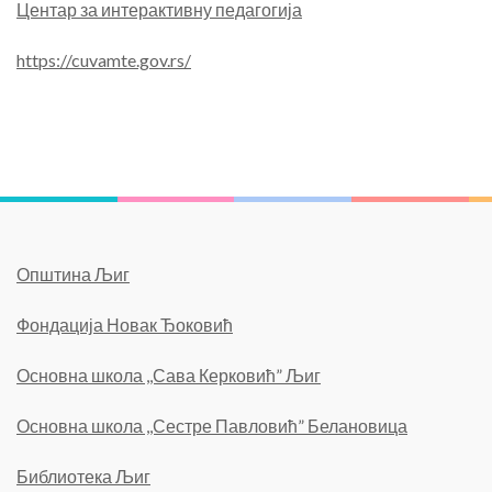
Центар за интерактивну педагогија
https://cuvamte.gov.rs/
Општина Љиг
Фондација Новак Ђоковић
Основна школа ,,Сава Керковић” Љиг
Основна школа ,,Сестре Павловић” Белановица
Библиотека Љиг