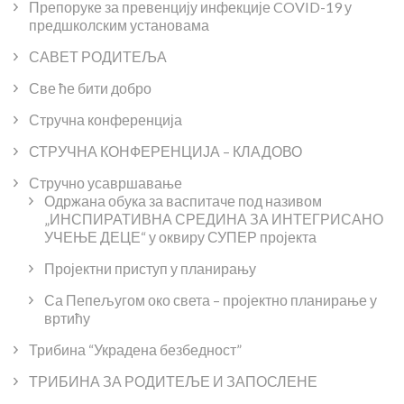
Препоруке за превенцију инфекције COVID-19 у
предшколским установама
САВЕТ РОДИТЕЉА
Све ће бити добро
Стручна конференција
СТРУЧНА КОНФЕРЕНЦИЈА – КЛАДОВО
Стручно усавршавање
Одржана обука за васпитаче под називом
„ИНСПИРАТИВНА СРЕДИНА ЗА ИНТЕГРИСАНО
УЧЕЊЕ ДЕЦЕ“ у оквиру СУПЕР пројекта
Пројектни приступ у планирању
Са Пепељугом око света – пројектно планирање у
вртићу
Трибина “Украдена безбедност”
ТРИБИНА ЗА РОДИТЕЉЕ И ЗАПОСЛЕНЕ