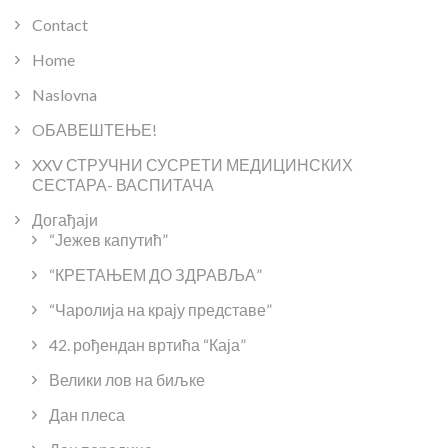
Contact
Home
Naslovna
OБАВЕШТЕЊЕ!
XXV СТРУЧНИ СУСРЕТИ МЕДИЦИНСКИХ
СЕСТАРА- ВАСПИТАЧА
Догађаји
“Јежев капутић”
“КРЕТАЊЕМ ДО ЗДРАВЉА”
“Чаролија на крају представе”
42. рођендан вртића “Каја”
Велики лов на биљке
Дан плеса