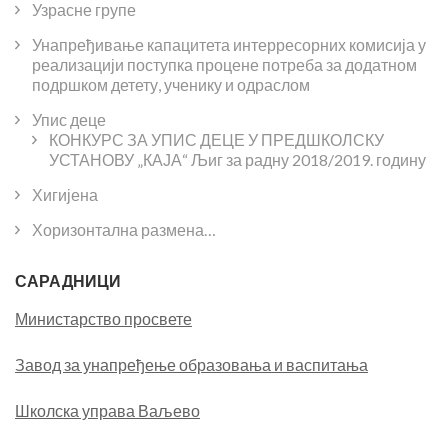
Узрасне групе
Унапређивање капацитета интерресорних комисија у
реализацији поступка процене потреба за додатном
подршком детету, ученику и одраслом
Упис деце
КОНКУРС ЗА УПИС ДЕЦЕ У ПРЕДШКОЛСКУ
УСТАНОВУ „КАЈА“ Љиг за радну 2018/2019. годину
Хигијена
Хоризонтална размена…
САРАДНИЦИ
Министарство просвете
Завод за унапређење образовања и васпитања
Школска управа Ваљево