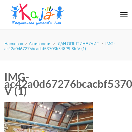
PU-KAJA
Насловна
>
Активности
>
ДАН ОПШТИНЕ ЉИГ
>
IMG-
ac42a0d67276bcacbf53703b548f9b8b-V (1)
IMG-
ac42a0d67276bcacbf5370
V (1)