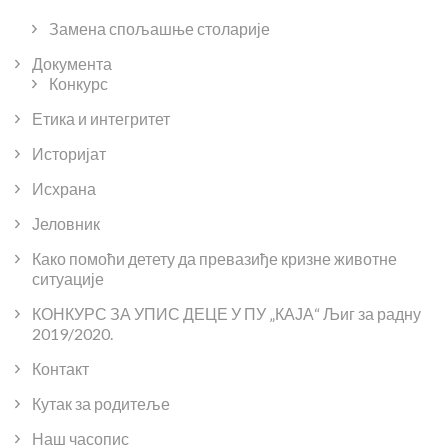
Замена спољашње столарије
Документа
Конкурс
Етика и интегритет
Историјат
Исхрана
Јеловник
Како помоћи детету да превазиђе кризне животне
ситуације
КОНКУРС ЗА УПИС ДЕЦЕ У ПУ „КАЈА“ Љиг за радну
2019/2020.
Контакт
Кутак за родитеље
Наш часопис