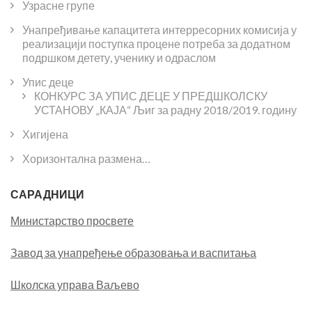
Узрасне групе
Унапређивање капацитета интерресорних комисија у
реализацији поступка процене потреба за додатном
подршком детету, ученику и одраслом
Упис деце
КОНКУРС ЗА УПИС ДЕЦЕ У ПРЕДШКОЛСКУ
УСТАНОВУ „КАЈА“ Љиг за радну 2018/2019. годину
Хигијена
Хоризонтална размена…
САРАДНИЦИ
Министарство просвете
Завод за унапређење образовања и васпитања
Школска управа Ваљево