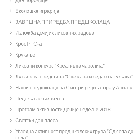
Еколошке играрије
ЗАВРШНА ПРИРЕДБА ПРЕДШКОЛАЦА
Изложба дечијих ликовних радова
Крос РТС-а
Крчкање
Ликовни конкурс “Креативна чаролија”
Луткарска представа “Снежана и седам патуљака”
Наши предшколци на Смотри рецитатора у Ариљу
Недеља лепих жеља
Програм активности Дечије недеље 2018.
Светски дан плеса
Угледна активност предшколских група “Од села до
села”