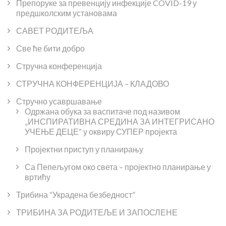
Препоруке за превенцију инфекције COVID-19 у
предшколским установама
САВЕТ РОДИТЕЉА
Све ће бити добро
Стручна конференција
СТРУЧНА КОНФЕРЕНЦИЈА – КЛАДОВО
Стручно усавршавање
Одржана обука за васпитаче под називом
„ИНСПИРАТИВНА СРЕДИНА ЗА ИНТЕГРИСАНО
УЧЕЊЕ ДЕЦЕ“ у оквиру СУПЕР пројекта
Пројектни приступ у планирању
Са Пепељугом око света – пројектно планирање у
вртићу
Трибина “Украдена безбедност”
ТРИБИНА ЗА РОДИТЕЉЕ И ЗАПОСЛЕНЕ