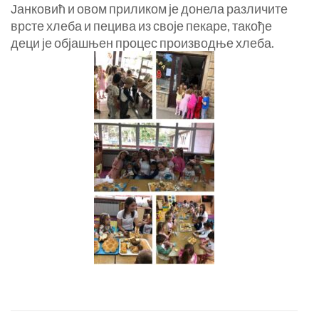
Јанковић и овом приликом је донела различите
врсте хлеба и пецива из своје пекаре, такође
деци је објашњен процес производње хлеба.