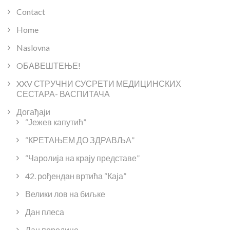
Contact
Home
Naslovna
OБАВЕШТЕЊЕ!
XXV СТРУЧНИ СУСРЕТИ МЕДИЦИНСКИХ
СЕСТАРА- ВАСПИТАЧА
Догађаји
“Јежев капутић”
“КРЕТАЊЕМ ДО ЗДРАВЉА”
“Чаролија на крају представе”
42. рођендан вртића “Каја”
Велики лов на биљке
Дан плеса
Дан породице