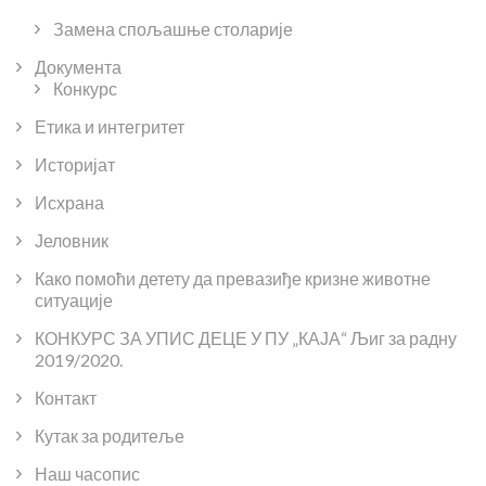
Замена спољашње столарије
Документа
Конкурс
Етика и интегритет
Историјат
Исхрана
Јеловник
Како помоћи детету да превазиђе кризне животне
ситуације
КОНКУРС ЗА УПИС ДЕЦЕ У ПУ „КАЈА“ Љиг за радну
2019/2020.
Контакт
Кутак за родитеље
Наш часопис