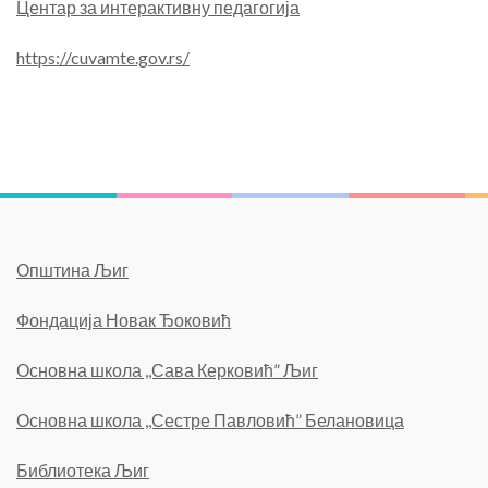
Центар за интерактивну педагогија
https://cuvamte.gov.rs/
Општина Љиг
Фондација Новак Ђоковић
Основна школа ,,Сава Керковић” Љиг
Основна школа ,,Сестре Павловић” Белановица
Библиотека Љиг