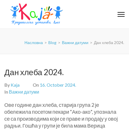
PU-KAJA
Насловна
>
Blog
>
Важни датуми
>
Дан хлеба 2024.
Дан хлеба 2024.
By
Kaja
On
16. October 2024.
In
Важни датуми
Ове године дан хлеба, старија група 2 је
обележила посетом пекари “Ако-ако”, упознала
се са производима који се праве и продају у овој
радњи. Гошћа у групи је била мама Верица