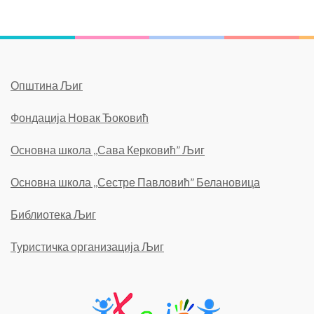
Општина Љиг
Фондација Новак Ђоковић
Основна школа ,,Сава Керковић” Љиг
Основна школа ,,Сестре Павловић” Белановица
Библиотека Љиг
Туристичка организација Љиг