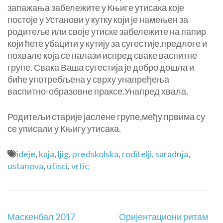
запажања забележите у Књиге утисака које
постоје у Установи у кутку који је намењен за
родитеље или своје утиске забележите на папир
који ћете убацити у кутију за сугестије,предлоге и
похвaле која се налази испред сваке васпитне
групе. Свака Ваша сугестија је добро дошла и
биће употребљена у сврху унапређења
васпитно-образовне праксе.Унапред хвала.
Родитељи старије јаслене групе,међу првима су
се уписали у Књигу утисака.
ideje
,
kaja
,
ljig
,
predskolska
,
roditelji
,
saradnja
,
ustanova
,
utisci
,
vrtic
Маскенбал 2017
Оријентациони ритам