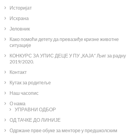
Историјат
Исхрана
Јеловник
Како помоћи детету да превазиђе кризне животне
ситуације
КОНКУРС ЗА УПИС ДЕЦЕ У ПУ „КАЈА“ Љиг за радну
2019/2020.
Контакт
Кутак за родитеље
Наш часопис
О нама
УПРАВНИ ОДБОР
ОД ТАЧКЕ ДО ЛИНИЈЕ
Одржане прве обуке за менторе у предшколским