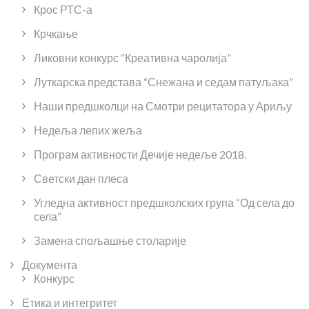
Крос РТС-а
Крчкање
Ликовни конкурс “Креативна чаролија”
Луткарска представа “Снежана и седам патуљака”
Наши предшколци на Смотри рецитатора у Ариљу
Недеља лепих жеља
Програм активности Дечије недеље 2018.
Светски дан плеса
Угледна активност предшколских група “Од села до
села”
Замена спољашње столарије
Документа
Конкурс
Етика и интегритет