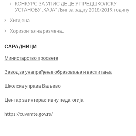
КОНКУРС ЗА УПИС ДЕЦЕ У ПРЕДШКОЛСКУ
УСТАНОВУ „КАЈА“ Љиг за радну 2018/2019. годину
Хигијена
Хоризонтална размена…
САРАДНИЦИ
Министарство просвете
Завод за унапређење образовања и васпитања
Школска управа Ваљево
Центар за интерактивну педагогија
https://cuvamte.gov.rs/