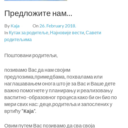
Предложите нам…
By
Kaja
On
26. February 2018.
In
Кутак за родитеље
,
Најновије вести
,
Савети
родитељима
Поштовани родитељи,
позивамо Bас да нам својим
предлозима,примедбама, похвалама или
наглашавањем онога што је за Вас и Ваше дете
важно помогнете у планирању и реализовању
васпитно -образовног процеса како би он био по
мери свих нас: деце,родитеља и запослених у
вртићу “
Каја
“.
Овим путем Вас позивамо да сва своја