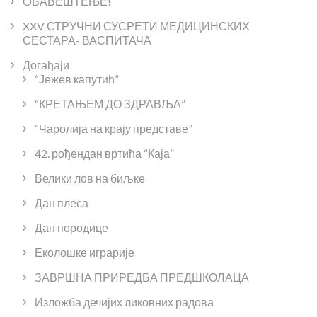
OБАВЕШТЕЊЕ!
XXV СТРУЧНИ СУСРЕТИ МЕДИЦИНСКИХ
СЕСТАРА- ВАСПИТАЧА
Догађаји
“Јежев капутић”
“КРЕТАЊЕМ ДО ЗДРАВЉА”
“Чаролија на крају представе”
42. рођендан вртића “Каја”
Велики лов на биљке
Дан плеса
Дан породице
Еколошке играрије
ЗАВРШНА ПРИРЕДБА ПРЕДШКОЛАЦА
Изложба дечијих ликовних радова