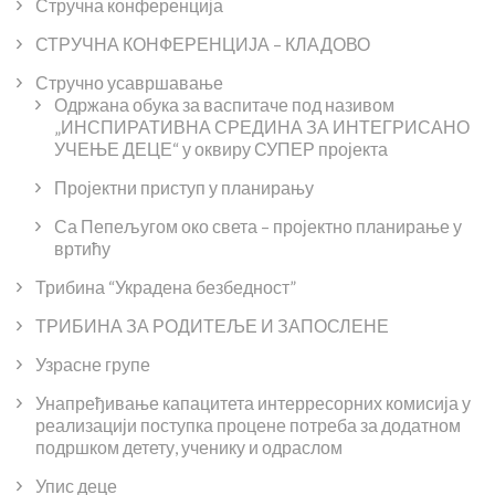
Стручна конференција
СТРУЧНА КОНФЕРЕНЦИЈА – КЛАДОВО
Стручно усавршавање
Одржана обука за васпитаче под називом
„ИНСПИРАТИВНА СРЕДИНА ЗА ИНТЕГРИСАНО
УЧЕЊЕ ДЕЦЕ“ у оквиру СУПЕР пројекта
Пројектни приступ у планирању
Са Пепељугом око света – пројектно планирање у
вртићу
Трибина “Украдена безбедност”
ТРИБИНА ЗА РОДИТЕЉЕ И ЗАПОСЛЕНЕ
Узрасне групе
Унапређивање капацитета интерресорних комисија у
реализацији поступка процене потреба за додатном
подршком детету, ученику и одраслом
Упис деце