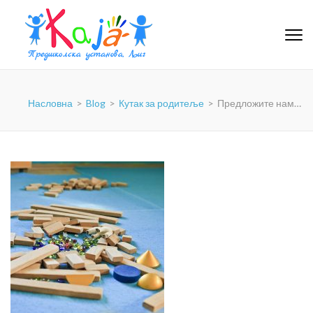
PU-KAJA
Насловна
>
Blog
>
Кутак за родитеље
>
Предложите нам…