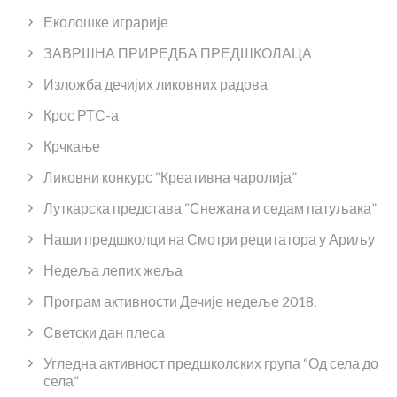
Еколошке играрије
ЗАВРШНА ПРИРЕДБА ПРЕДШКОЛАЦА
Изложба дечијих ликовних радова
Крос РТС-а
Крчкање
Ликовни конкурс “Креативна чаролија”
Луткарска представа “Снежана и седам патуљака”
Наши предшколци на Смотри рецитатора у Ариљу
Недеља лепих жеља
Програм активности Дечије недеље 2018.
Светски дан плеса
Угледна активност предшколских група “Од села до
села”