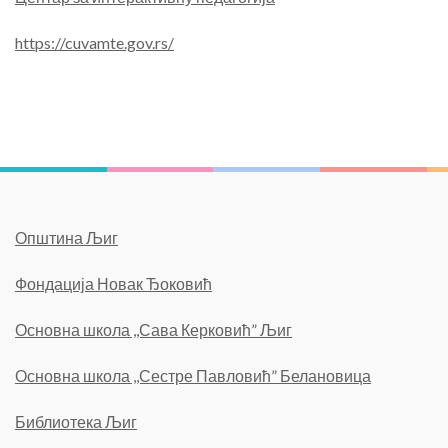
https://cuvamte.gov.rs/
Општина Љиг
Фондација Новак Ђоковић
Основна школа ,,Сава Керковић” Љиг
Основна школа ,,Сестре Павловић” Белановица
Библиотека Љиг