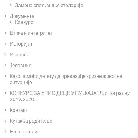
Замена спољашње столарије
Документа
Конкурс
Етика и интегритет
Историјат
Исхрана
Јеловник
Како помоћи детету да превазиђе кризне животне
ситуације
КОНКУРС ЗА УПИС ДЕЦЕ У ПУ „КАЈА“ Љиг за радну
2019/2020.
Контакт
Кутак за родитеље
Наш часопис