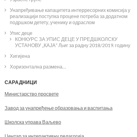
Унапређивање капацитета интерресорних комисија у
реализацији поступка процене потреба за додатном
подршком детету, ученику и одраслом
Упис деце
КОНКУРС ЗА УПИС ДЕЦЕ У ПРЕДШКОЛСКУ
УСТАНОВУ „КАЈА“ Љиг за радну 2018/2019. годину
Хигијена
Хоризонтална размена…
САРАДНИЦИ
Министарство просвете
Завод за унапређење образовања и васпитања
Школска управа Ваљево
Центар за интерактивну педагогија