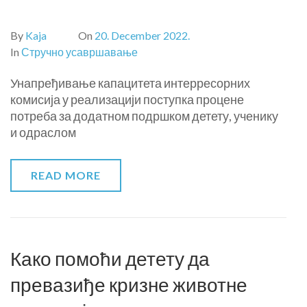
By
Kaja
On
20. December 2022.
In
Стручно усавршавање
Унапређивање капацитета интерресорних
комисија у реализацији поступка процене
потреба за додатном подршком детету, ученику
и одраслом
READ MORE
Како помоћи детету да
превазиђе кризне животне