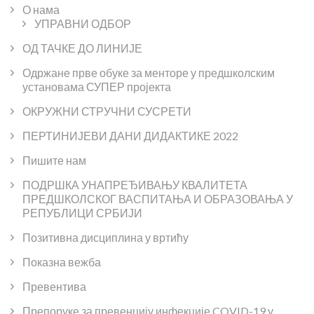
О нама
УПРАВНИ ОДБОР
ОД ТАЧКЕ ДО ЛИНИЈЕ
Одржане прве обуке за менторе у предшколским
установама СУПЕР пројекта
ОКРУЖНИ СТРУЧНИ СУСРЕТИ
ПЕРТИНИЈЕВИ ДАНИ ДИДАКТИКЕ 2022
Пишите нам
ПОДРШКА УНАПРЕЂИВАЊУ КВАЛИТЕТА
ПРЕДШКОЛСКОГ ВАСПИТАЊА И ОБРАЗОВАЊА У
РЕПУБЛИЦИ СРБИЈИ
Позитивна дисциплина у вртићу
Показна вежба
Превентива
Препоруке за превенцију инфекције COVID-19 у