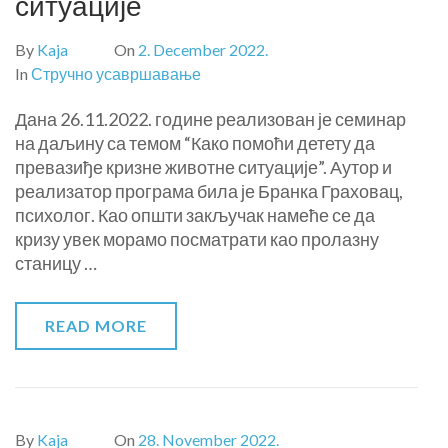
ситуације
By
Kaja
On
2. December 2022.
In
Стручно усавршавање
Дана 26.11.2022. године реализован је семинар
на даљину са темом “Како помоћи детету да
превазиђе кризне животне ситуације”. Аутор и
реализатор програма била је Бранка Граховац,
психолог. Као општи закључак намеће се да
кризу увек морамо посматрати као пролазну
станицу …
READ MORE
By
Kaja
On
28. November 2022.