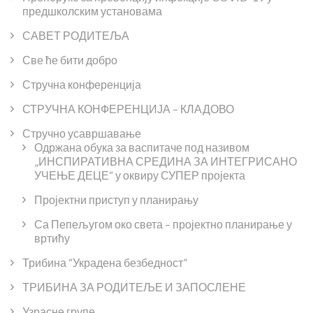
предшколским установама
САВЕТ РОДИТЕЉА
Све ће бити добро
Стручна конференција
СТРУЧНА КОНФЕРЕНЦИЈА – КЛАДОВО
Стручно усавршавање
Одржана обука за васпитаче под називом
„ИНСПИРАТИВНА СРЕДИНА ЗА ИНТЕГРИСАНО
УЧЕЊЕ ДЕЦЕ“ у оквиру СУПЕР пројекта
Пројектни приступ у планирању
Са Пепељугом око света – пројектно планирање у
вртићу
Трибина “Украдена безбедност”
ТРИБИНА ЗА РОДИТЕЉЕ И ЗАПОСЛЕНЕ
Узрасне групе