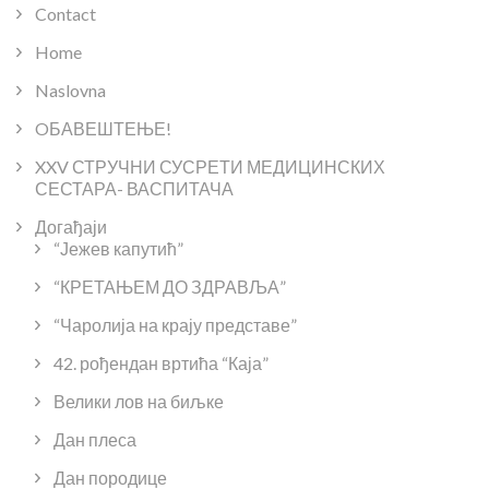
Contact
Home
Naslovna
OБАВЕШТЕЊЕ!
XXV СТРУЧНИ СУСРЕТИ МЕДИЦИНСКИХ
СЕСТАРА- ВАСПИТАЧА
Догађаји
“Јежев капутић”
“КРЕТАЊЕМ ДО ЗДРАВЉА”
“Чаролија на крају представе”
42. рођендан вртића “Каја”
Велики лов на биљке
Дан плеса
Дан породице