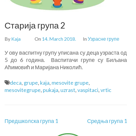
Старија група 2
By
Kaja
On
14. March 2018.
In
Узрасне групе
У ову васпитну групу уписана су деца узраста од
5 до 6 година. Васпитачи групе су Биљана
Аћимовић и Маријана Николић.
deca
,
grupe
,
kaja
,
mesovite grupe
,
mesovitegrupe
,
pukaja
,
uzrast
,
vaspitaci
,
vrtic
Предшколска група 1
Средња група 1