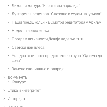
Ликовни конкурс “Креативна чаролија”
Луткарска представа “Снежана и седам патуљака”
Наши предшколци на Смотри рецитатора у Ариљу
Недеља лепих жеља
Програм активности Дечије недеље 2018.
Светски дан плеса
Угледна активност предшколских група “Од села до
села”
Замена спољашње столарије
Документа
Конкурс
Етика и интегритет
Историјат
Исхрана