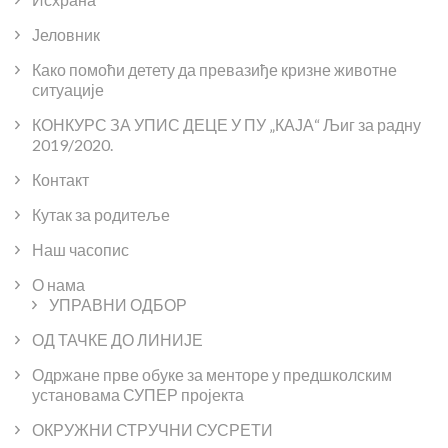
Јеловник
Како помоћи детету да превазиђе кризне животне
ситуације
КОНКУРС ЗА УПИС ДЕЦЕ У ПУ „КАЈА“ Љиг за радну
2019/2020.
Контакт
Кутак за родитеље
Наш часопис
О нама
УПРАВНИ ОДБОР
ОД ТАЧКЕ ДО ЛИНИЈЕ
Одржане прве обуке за менторе у предшколским
установама СУПЕР пројекта
ОКРУЖНИ СТРУЧНИ СУСРЕТИ