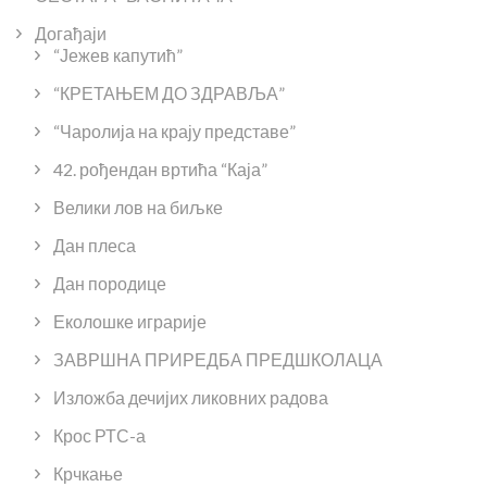
Догађаји
“Јежев капутић”
“КРЕТАЊЕМ ДО ЗДРАВЉА”
“Чаролија на крају представе”
42. рођендан вртића “Каја”
Велики лов на биљке
Дан плеса
Дан породице
Еколошке играрије
ЗАВРШНА ПРИРЕДБА ПРЕДШКОЛАЦА
Изложба дечијих ликовних радова
Крос РТС-а
Крчкање