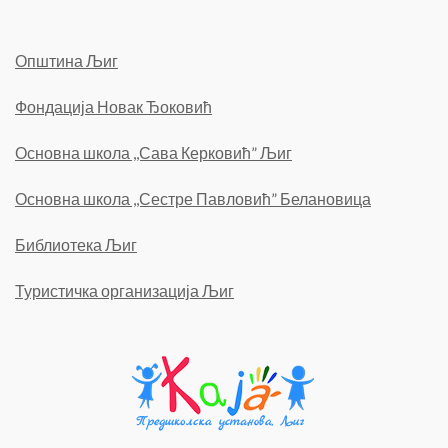
Општина Љиг
Фондација Новак Ђоковић
Основна школа ,,Сава Керковић” Љиг
Основна школа ,,Сестре Павловић” Белановица
Библиотека Љиг
Туристичка организација Љиг