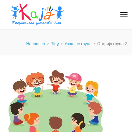
PU-KAJA
Насловна
>
Blog
>
Узрасне групе
>
Старија група 2