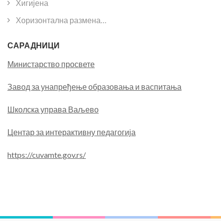
Хигијена
Хоризонтална размена…
САРАДНИЦИ
Министарство просвете
Завод за унапређење образовања и васпитања
Школска управа Ваљево
Центар за интерактивну педагогија
https://cuvamte.gov.rs/