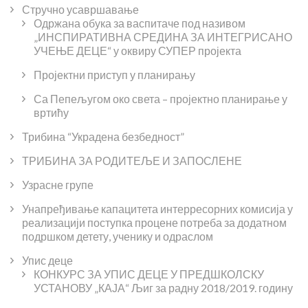
Стручно усавршавање
Одржана обука за васпитаче под називом
„ИНСПИРАТИВНА СРЕДИНА ЗА ИНТЕГРИСАНО
УЧЕЊЕ ДЕЦЕ“ у оквиру СУПЕР пројекта
Пројектни приступ у планирању
Са Пепељугом око света – пројектно планирање у
вртићу
Трибина “Украдена безбедност”
ТРИБИНА ЗА РОДИТЕЉЕ И ЗАПОСЛЕНЕ
Узрасне групе
Унапређивање капацитета интерресорних комисија у
реализацији поступка процене потреба за додатном
подршком детету, ученику и одраслом
Упис деце
КОНКУРС ЗА УПИС ДЕЦЕ У ПРЕДШКОЛСКУ
УСТАНОВУ „КАЈА“ Љиг за радну 2018/2019. годину