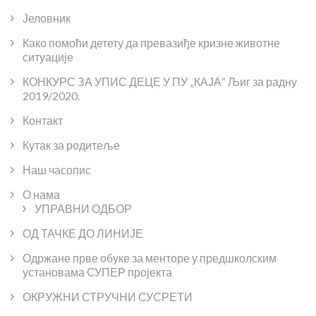
Јеловник
Како помоћи детету да превазиђе кризне животне
ситуације
КОНКУРС ЗА УПИС ДЕЦЕ У ПУ „КАЈА“ Љиг за радну
2019/2020.
Контакт
Кутак за родитеље
Наш часопис
О нама
УПРАВНИ ОДБОР
ОД ТАЧКЕ ДО ЛИНИЈЕ
Одржане прве обуке за менторе у предшколским
установама СУПЕР пројекта
ОКРУЖНИ СТРУЧНИ СУСРЕТИ