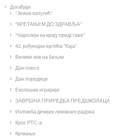
Догађаји
“Јежев капутић”
“КРЕТАЊЕМ ДО ЗДРАВЉА”
“Чаролија на крају представе”
42. рођендан вртића “Каја”
Велики лов на биљке
Дан плеса
Дан породице
Еколошке играрије
ЗАВРШНА ПРИРЕДБА ПРЕДШКОЛАЦА
Изложба дечијих ликовних радова
Крос РТС-а
Крчкање