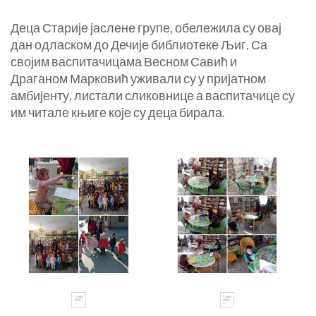
Деца Старије јаслене групе, обележила су овај
дан одласком до Дечије библиотеке Љиг. Са
својим васпитачицама Весном Савић и
Драганом Марковић уживали су у пријатном
амбијенту, листали сликовнице а васпитачице су
им читале књиге које су деца бирала.