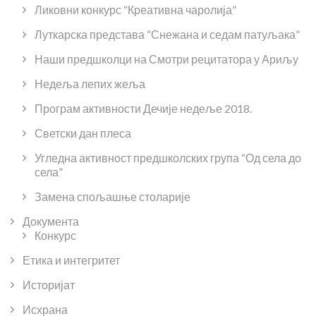
Ликовни конкурс “Креативна чаролија”
Луткарска представа “Снежана и седам патуљака”
Наши предшколци на Смотри рецитатора у Ариљу
Недеља лепих жеља
Програм активности Дечије недеље 2018.
Светски дан плеса
Угледна активност предшколских група “Од села до
села”
Замена спољашње столарије
Документа
Конкурс
Етика и интегритет
Историјат
Исхрана