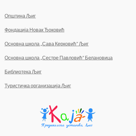
Општина Љиг
Фондација Новак Ђоковић
Основна школа ,,Сава Керковић” Љиг
Основна школа ,,Сестре Павловић” Белановица
Библиотека Љиг
Туристичка организација Љиг