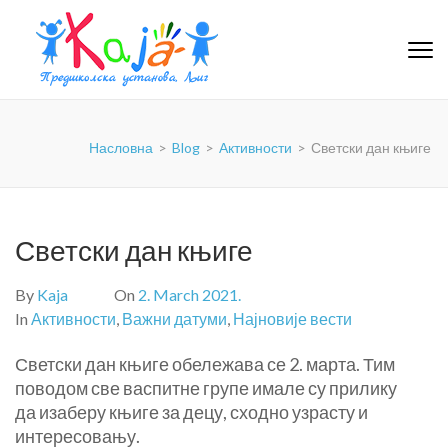
PU-KAJA
Насловна
>
Blog
>
Активности
>
Светски дан књиге
Светски дан књиге
By
Kaja
On
2. March 2021.
In
Активности
,
Важни датуми
,
Најновије вести
Светски дан књиге обележава се 2. марта. Тим
поводом све васпитне групе имале су прилику
да изаберу књиге за децу, сходно узрасту и
интересовању.