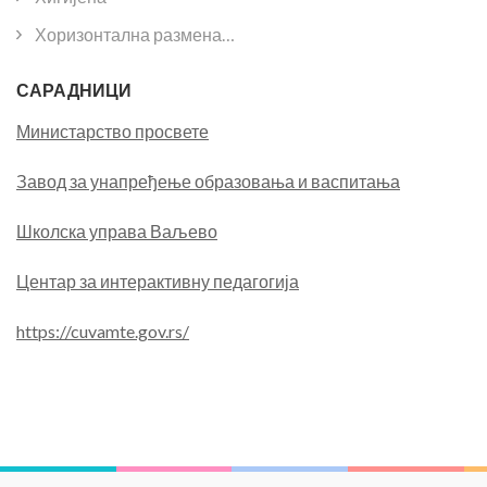
Хоризонтална размена…
САРАДНИЦИ
Министарство просвете
Завод за унапређење образовања и васпитања
Школска управа Ваљево
Центар за интерактивну педагогија
https://cuvamte.gov.rs/