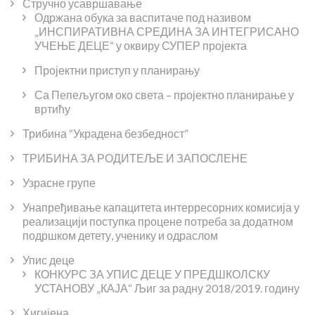
Стручно усавршавање
Одржана обука за васпитаче под називом
„ИНСПИРАТИВНА СРЕДИНА ЗА ИНТЕГРИСАНО
УЧЕЊЕ ДЕЦЕ“ у оквиру СУПЕР пројекта
Пројектни приступ у планирању
Са Пепељугом око света – пројектно планирање у
вртићу
Трибина “Украдена безбедност”
ТРИБИНА ЗА РОДИТЕЉЕ И ЗАПОСЛЕНЕ
Узрасне групе
Унапређивање капацитета интерресорних комисија у
реализацији поступка процене потреба за додатном
подршком детету, ученику и одраслом
Упис деце
КОНКУРС ЗА УПИС ДЕЦЕ У ПРЕДШКОЛСКУ
УСТАНОВУ „КАЈА“ Љиг за радну 2018/2019. годину
Хигијена